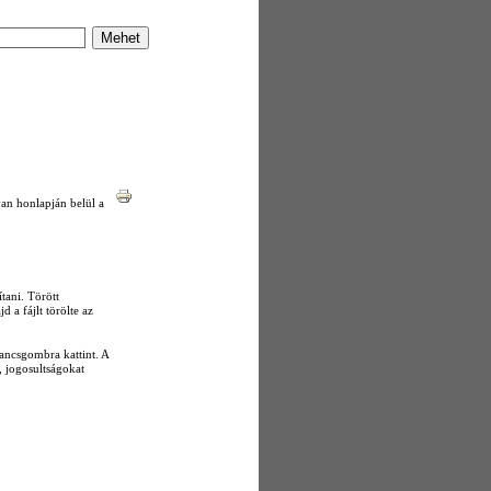
van honlapján belül a
tani. Törött
a fájlt törölte az
arancsgombra kattint. A
i, jogosultságokat