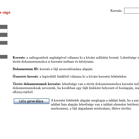
Keresés:
e súgó
Keresés:
a radiogombok segítségével válassza ki a kívánt szűkítési formát. Lehetősége 
törött dokumentumokra is keresést indítani és lefolytatni.
Dokumentum ID:
keresés a fájl azonosítószáma alapján.
Összetett keresés
: a legördülő listákból válassza ki a kívánt keresési feltételeket.
Törött dokumentumok keresése:
lehetősége van a törött dokumentumokra keresést indí
dokumentumoknak nevezzük, ha korábban egy fájlt linkként helyezett el honlapján, majd 
eKönyvtárból.
A keresési feltételek alapján megkapja a találati listát, ha a p
találati lista alapján lehetősége van a találati elemeket letölten
szerkeszteni, a fájl alapadatait módosítani, illetve törölni.