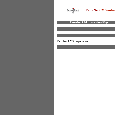
PatroNet
CMS onlin
PatroNet CMS Tematikus Súgó
PatroNet CMS Súgó index