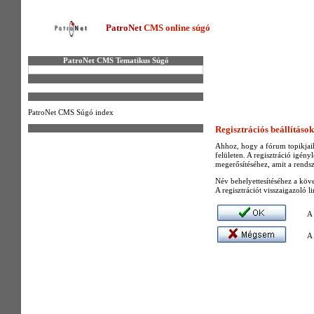
PatroNet
CMS online súgó
PatroNet CMS Tematikus Súgó
PatroNet CMS Súgó index
Regisztrációs beállításo
Ahhoz, hogy a fórum topikjaih
felületen. A regisztráció igény
megerősítéséhez, amit a rends
Név behelyettesítéséhez a kö
A regisztrációt visszaigazoló 
A 
A 